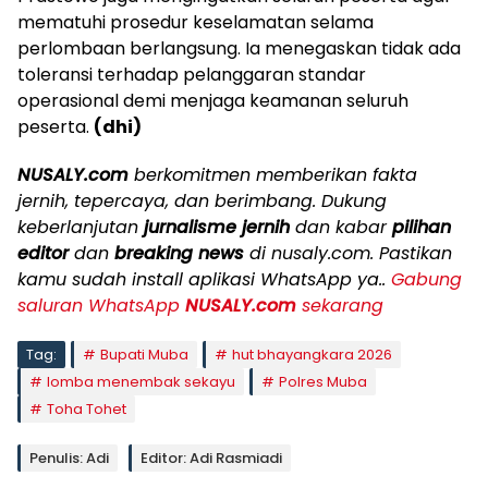
mematuhi prosedur keselamatan selama
perlombaan berlangsung. Ia menegaskan tidak ada
toleransi terhadap pelanggaran standar
operasional demi menjaga keamanan seluruh
peserta.
(dhi)
NUSALY.com
berkomitmen memberikan fakta
jernih, tepercaya, dan berimbang. Dukung
keberlanjutan
jurnalisme jernih
dan kabar
pilihan
editor
dan
breaking news
di nusaly.com. Pastikan
kamu sudah install aplikasi WhatsApp ya..
Gabung
saluran WhatsApp
NUSALY.com
sekarang
Tag:
Bupati Muba
hut bhayangkara 2026
lomba menembak sekayu
Polres Muba
Toha Tohet
Penulis: Adi
Editor: Adi Rasmiadi