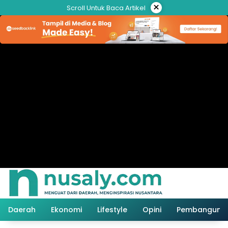
Langsung
×
Scroll Untuk Baca Artikel
ke
konten
Daerah
Ekonomi
Lifestyle
Opini
Pembanguna