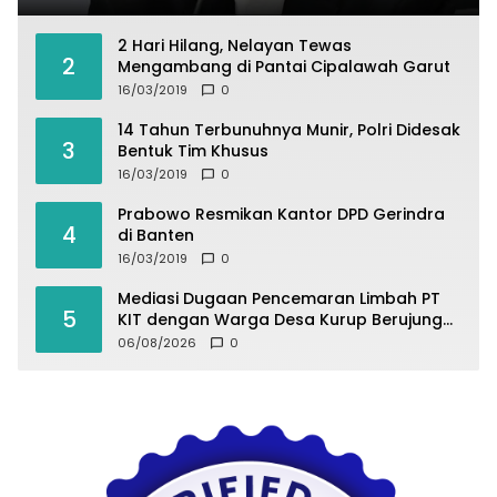
2 Hari Hilang, Nelayan Tewas
2
Mengambang di Pantai Cipalawah Garut
16/03/2019
0
14 Tahun Terbunuhnya Munir, Polri Didesak
3
Bentuk Tim Khusus
16/03/2019
0
Prabowo Resmikan Kantor DPD Gerindra
4
di Banten
16/03/2019
0
Mediasi Dugaan Pencemaran Limbah PT
5
KIT dengan Warga Desa Kurup Berujung
Buntu
06/08/2026
0