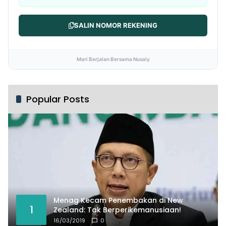
SALIN NOMOR REKENING
Mari Berjalan Bersama Nusaly
Popular Posts
Menag Kecam Penembakan di New
1
Zealand: Tak Berperikemanusiaan!
16/03/2019
0