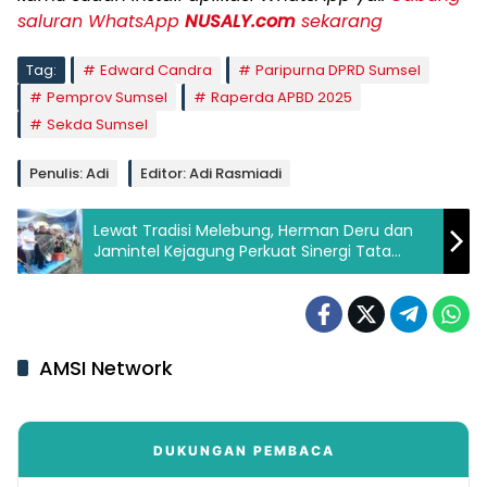
saluran WhatsApp
NUSALY.com
sekarang
Tag:
Edward Candra
Paripurna DPRD Sumsel
Pemprov Sumsel
Raperda APBD 2025
Sekda Sumsel
Penulis: Adi
Editor: Adi Rasmiadi
Lewat Tradisi Melebung, Herman Deru dan
Jamintel Kejagung Perkuat Sinergi Tata
Kelola Desa
AMSI Network
DUKUNGAN PEMBACA