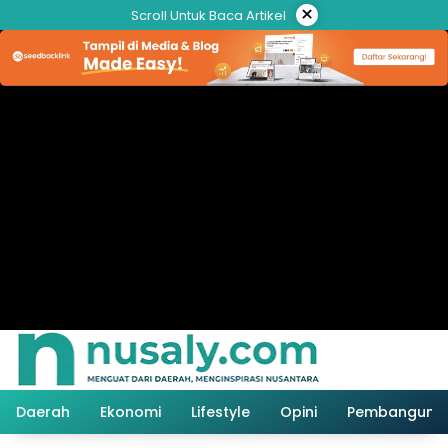
Langsung
×
Scroll Untuk Baca Artikel
ke
konten
Daerah
Ekonomi
Lifestyle
Opini
Pembanguna