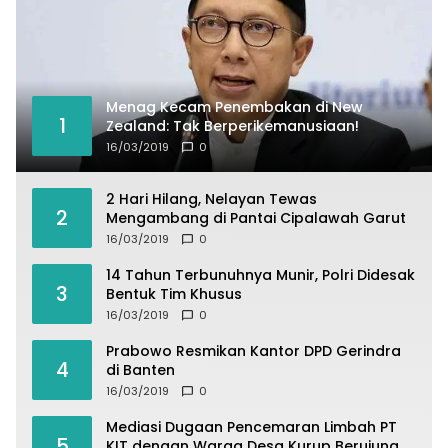
Menag Kecam Penembakan di New
1
Zealand: Tak Berperikemanusiaan!
16/03/2019
0
2 Hari Hilang, Nelayan Tewas
2
Mengambang di Pantai Cipalawah Garut
16/03/2019
0
14 Tahun Terbunuhnya Munir, Polri Didesak
3
Bentuk Tim Khusus
16/03/2019
0
Prabowo Resmikan Kantor DPD Gerindra
4
di Banten
16/03/2019
0
Mediasi Dugaan Pencemaran Limbah PT
5
KIT dengan Warga Desa Kurup Berujung