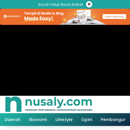
Langsung
×
Scroll Untuk Baca Artikel
ke
konten
Daerah
Ekonomi
Lifestyle
Opini
Pembanguna