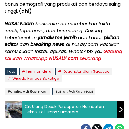
bonus demografi yang produktif dan berdaya saing
tinggi.
(dhi)
NUSALY.com
berkomitmen memberikan fakta
jernih, tepercaya, dan berimbang. Dukung
keberlanjutan
jurnalisme jernih
dan kabar
pilihan
editor
dan
breaking news
di nusaly.com. Pastikan
kamu sudah install aplikasi WhatsApp ya..
Gabung
saluran WhatsApp
NUSALY.com
sekarang
Tag:
herman deru
Raudhatul Ulum Sakatiga
Wisuda Ponpes Sakatiga
Penulis: Adi Rasmiadi
Editor: Adi Rasmiadi
Cik Ujang Desak Percepatan Hambatan
Teknis Tol Trans Sumatera