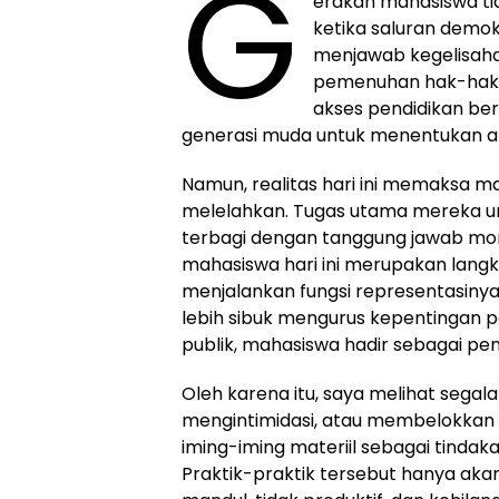
G
erakan mahasiswa tid
ketika saluran demok
menjawab kegelisahan
pemenuhan hak-hak da
akses pendidikan b
generasi muda untuk menentukan ar
Namun, realitas hari ini memaksa
melelahkan. Tugas utama mereka untu
terbagi dengan tanggung jawab mor
mahasiswa hari ini merupakan langka
menjalankan fungsi representasinya
lebih sibuk mengurus kepentingan po
publik, mahasiswa hadir sebagai p
Oleh karena itu, saya melihat seg
mengintimidasi, atau membelokkan
iming-iming materiil sebagai tind
Praktik-praktik tersebut hanya aka