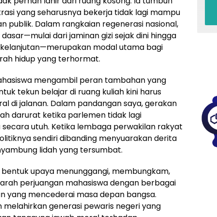
ak pernah lahir dari ruang kosong. Ia tumbuh
rasi yang seharusnya bekerja tidak lagi mampu
 publik. Dalam rangkaian regenerasi nasional,
sar—mulai dari jaminan gizi sejak dini hingga
erkelanjutan—merupakan modal utama bagi
ah hidup yang terhormat.
 mahasiswa mengambil peran tambahan yang
k tekun belajar di ruang kuliah kini harus
al di jalanan. Dalam pandangan saya, gerakan
h darurat ketika parlemen tidak lagi
 secara utuh. Ketika lembaga perwakilan rakyat
litiknya sendiri dibanding menyuarakan derita
enyambung lidah yang tersumbat.
ala bentuk upaya menunggangi, membungkam,
 arah perjuangan mahasiswa dengan berbagai
akan yang mencederai masa depan bangsa.
n melahirkan generasi pewaris negeri yang