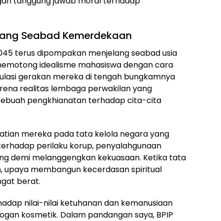
angan tanggung jawab moral terhadap
lang Seabad Kemerdekaan
2045 terus dipompakan menjelang seabad usia
 memotong idealisme mahasiswa dengan cara
lasi gerakan mereka di tengah bungkamnya
rena realitas lembaga perwakilan yang
buah pengkhianatan terhadap cita-cita
tian mereka pada tata kelola negara yang
n terhadap perilaku korup, penyalahgunaan
ng demi melanggengkan kekuasaan. Ketika tata
kan, upaya membangun kecerdasan spiritual
gat berat.
hadap nilai-nilai ketuhanan dan kemanusiaan
 slogan kosmetik. Dalam pandangan saya, BPIP