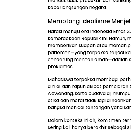
mandul, tidak produktif, dan kehil
keberlangsungan negara.
Memotong Idealisme Menje
Narasi menuju era Indonesia Emas 
kemerdekaan Republik ini. Namun,
memberikan suapan atau memanipu
parlemen—yang terpaksa terjadi ka
cenderung mencari aman—adalah se
proklamasi.
Mahasiswa terpaksa membagi perha
dinilai kian rapuh akibat pembiara
wewenang, serta budaya aji mumpu
etika dan moral tidak lagi diindah
bangsa menjadi tantangan yang san
Dalam konteks inilah, komitmen ter
sering kali hanya berakhir sebagai