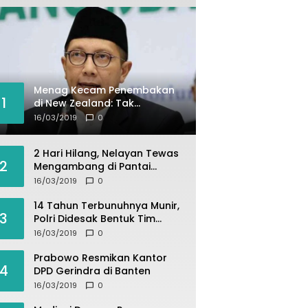
Menag Kecam Penembakan
1
di New Zealand: Tak
Berperikemanusiaan!
16/03/2019
0
2 Hari Hilang, Nelayan Tewas
2
Mengambang di Pantai
Cipalawah Garut
16/03/2019
0
14 Tahun Terbunuhnya Munir,
3
Polri Didesak Bentuk Tim
Khusus
16/03/2019
0
Prabowo Resmikan Kantor
4
DPD Gerindra di Banten
16/03/2019
0