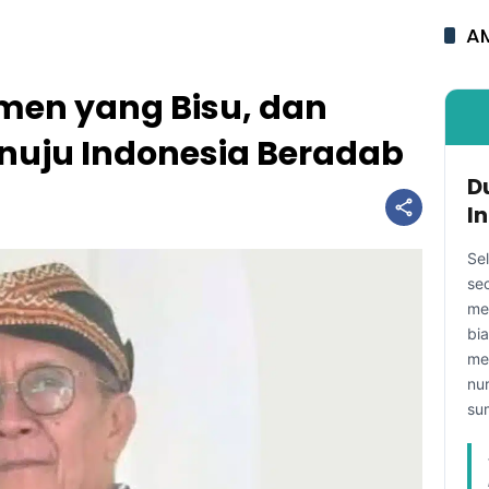
AM
men yang Bisu, dan
nuju Indonesia Beradab
D
I
Se
se
me
bi
me
nu
su