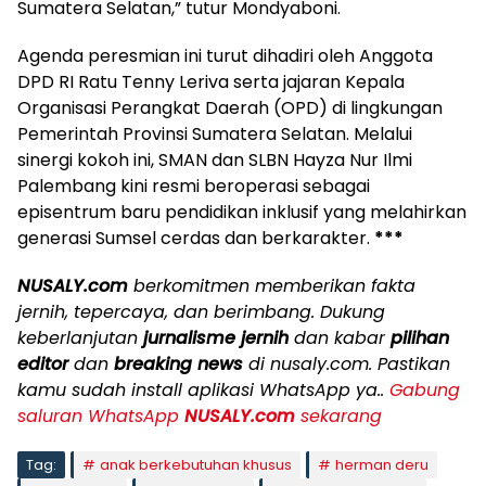
Sumatera Selatan,” tutur Mondyaboni.
Agenda peresmian ini turut dihadiri oleh Anggota
DPD RI Ratu Tenny Leriva serta jajaran Kepala
Organisasi Perangkat Daerah (OPD) di lingkungan
Pemerintah Provinsi Sumatera Selatan. Melalui
sinergi kokoh ini, SMAN dan SLBN Hayza Nur Ilmi
Palembang kini resmi beroperasi sebagai
episentrum baru pendidikan inklusif yang melahirkan
generasi Sumsel cerdas dan berkarakter.
***
NUSALY.com
berkomitmen memberikan fakta
jernih, tepercaya, dan berimbang. Dukung
keberlanjutan
jurnalisme jernih
dan kabar
pilihan
editor
dan
breaking news
di nusaly.com. Pastikan
kamu sudah install aplikasi WhatsApp ya..
Gabung
saluran WhatsApp
NUSALY.com
sekarang
Tag:
anak berkebutuhan khusus
herman deru