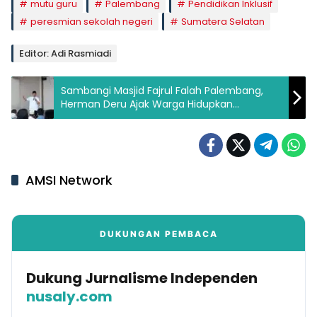
mutu guru
Palembang
Pendidikan Inklusif
peresmian sekolah negeri
Sumatera Selatan
Editor: Adi Rasmiadi
Sambangi Masjid Fajrul Falah Palembang,
Herman Deru Ajak Warga Hidupkan
Episentrum Sosial
AMSI Network
DUKUNGAN PEMBACA
Dukung Jurnalisme Independen
nusaly.com