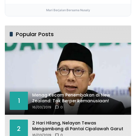
Mari Berjalan Bersama Nusaly
Popular Posts
Menag Kecam Penembakan di New
1
Zealand: Tak Berperikemanusiaan!
16/03/2019
0
2 Hari Hilang, Nelayan Tewas
2
Mengambang di Pantai Cipalawah Garut
16/03/2019
0