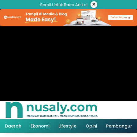
Langsung
×
Scroll Untuk Baca Artikel
ke
konten
Daerah
Ekonomi
Lifestyle
Opini
Pembanguna