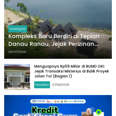
Investigasi
Kompleks Baru Berdiri di Tepian
Danau Ranau, Jejak Perizinan
Masih Ditelusuri
06/07/2026
Menguapnya Rp59 Miliar di BUMD OKI:
Jejak Transaksi Misterius di Balik Proyek
Jalan Tol (Bagian 1)
Headline
27/08/2025