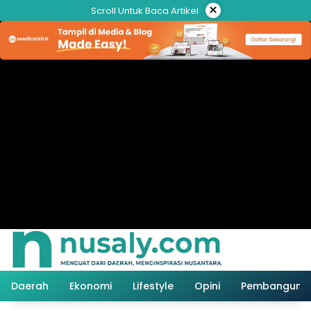
Langsung
×
Scroll Untuk Baca Artikel
ke
konten
Daerah
Ekonomi
Lifestyle
Opini
Pembanguna