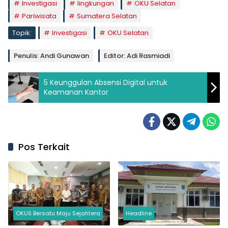
Investigasi
lingkungan
OKU Selatan
Pariwisata
Sumatera Selatan
Topik:
Investigasi
OKU Selatan
Penulis: Andi Gunawan
Editor: Adi Rasmiadi
5 Keunggulan Absensi Digital untuk
Keamanan Kantor
Pos Terkait
OKUS Bersatu Maju Sejahtera
Headline