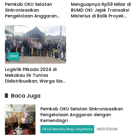
Pemkab OKU Selatan
Menguapnya Rp59 Miliar di
Sinkronisasikan
BUMD OKI: Jejak Transaksi
Pengelolaan Anggaran
Misterius di Balik Proyek
dengan Kemendagri
Jalan Tol (Bagian 1)
DPRD
Logistik Pilkada 2024 di
Mekakau Ilir Tuntas
Didistribusikan, Warga Siap
Menyambut Hari Pemilihan
Baca Juga
Pemkab OKU Selatan Sinkronisasikan
Pengelolaan Anggaran dengan
Kemendagri
OKUS Bersatu Maju Sejahtera
08/07/2026