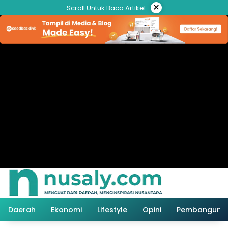
Langsung
×
Scroll Untuk Baca Artikel
ke
konten
Daerah
Ekonomi
Lifestyle
Opini
Pembanguna