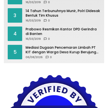
16/03/2019
0
14 Tahun Terbunuhnya Munir, Polri Didesak
3
Bentuk Tim Khusus
16/03/2019
0
Prabowo Resmikan Kantor DPD Gerindra
4
di Banten
16/03/2019
0
Mediasi Dugaan Pencemaran Limbah PT
5
KIT dengan Warga Desa Kurup Berujung
Buntu
06/08/2026
0