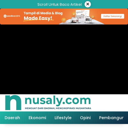
Langsung
×
Scroll Untuk Baca Artikel
ke
konten
Daerah
Ekonomi
Lifestyle
Opini
Pembanguna