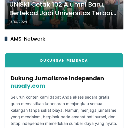
UNISKI Cetak 102 Alumni Baru,
Bertekad Jadi Universitas Terbaik
di OKI
18/10/2024
AMSI Network
DUKUNGAN PEMBACA
Dukung Jurnalisme Independen
nusaly.com
Seluruh konten kami dapat Anda akses secara gratis
guna memastikan kebenaran menjangkau semua
kalangan tanpa sekat biaya. Namun, menjaga jurnalisme
yang mendalam, berpihak pada amanat hati nurani, dan
tetap independen memerlukan sumber daya yang nyata.