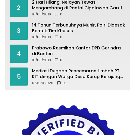
2 Hari Hilang, Nelayan Tewas
2
Mengambang di Pantai Cipalawah Garut
16/03/2019
0
14 Tahun Terbunuhnya Munir, Polri Didesak
3
Bentuk Tim Khusus
16/03/2019
0
Prabowo Resmikan Kantor DPD Gerindra
4
di Banten
16/03/2019
0
Mediasi Dugaan Pencemaran Limbah PT
5
KIT dengan Warga Desa Kurup Berujung
Buntu
06/08/2026
0