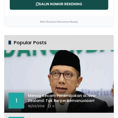
SALIN NOMOR REKENING
Mari Berjalan Bersama Nusaly
Popular Posts
Menag Kecam Penembakan di New
1
Zealand: Tak Berperikemanusiaan!
16/03/2019
0