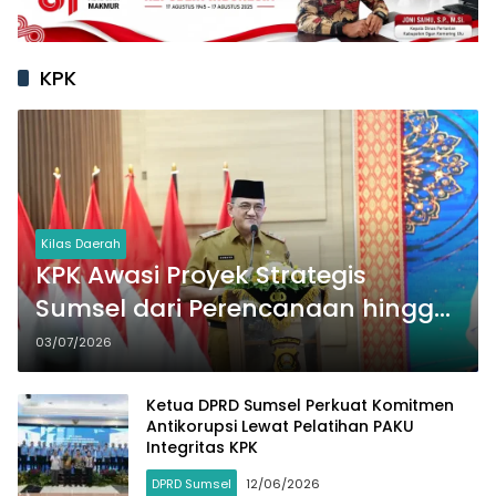
KPK
Kilas Daerah
KPK Awasi Proyek Strategis
Sumsel dari Perencanaan hingga
Pelaksanaan
03/07/2026
Ketua DPRD Sumsel Perkuat Komitmen
Antikorupsi Lewat Pelatihan PAKU
Integritas KPK
DPRD Sumsel
12/06/2026