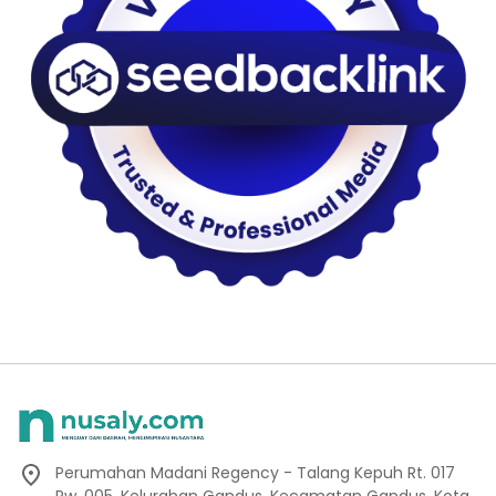
Perumahan Madani Regency - Talang Kepuh Rt. 017