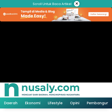
Langsung
×
Scroll Untuk Baca Artikel
ke
konten
Daerah
Ekonomi
Lifestyle
Opini
Pembanguna