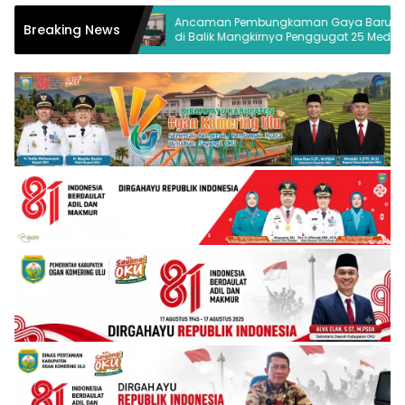
gelolaan
Ancaman Pembungkaman Gaya Baru
Breaking News
OKU
di Balik Mangkirnya Penggugat 25 Media
Palembang