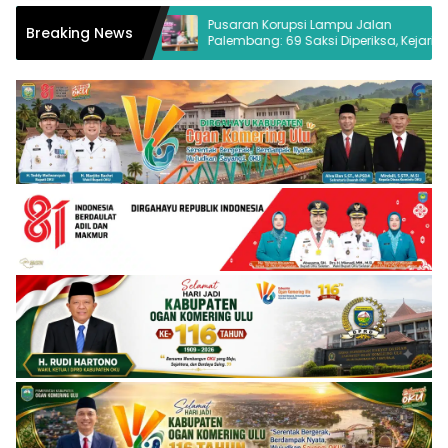
ya Baru
Pusaran Korupsi Lampu Jalan
Breaking News
 25 Media
Palembang: 69 Saksi Diperiksa, Kejari
Buka Peluang Periksa Wali Kota