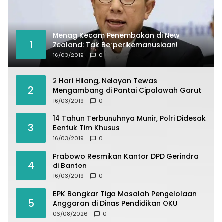
Menag Kecam Penembakan di New
1
Zealand: Tak Berperikemanusiaan!
16/03/2019
0
2 Hari Hilang, Nelayan Tewas
2
Mengambang di Pantai Cipalawah Garut
16/03/2019
0
14 Tahun Terbunuhnya Munir, Polri Didesak
3
Bentuk Tim Khusus
16/03/2019
0
Prabowo Resmikan Kantor DPD Gerindra
4
di Banten
16/03/2019
0
BPK Bongkar Tiga Masalah Pengelolaan
5
Anggaran di Dinas Pendidikan OKU
06/08/2026
0