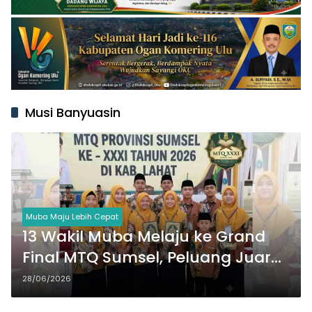
Musi Banyuasin
Muba Maju Lebih Cepat
13 Wakil Muba Melaju ke Grand
Final MTQ Sumsel, Peluang Juara
Umum Terbuka
28/06/2026