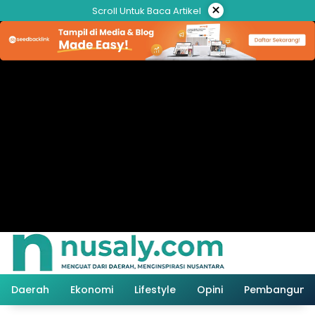
Langsung
×
Scroll Untuk Baca Artikel
ke
konten
Daerah
Ekonomi
Lifestyle
Opini
Pembanguna