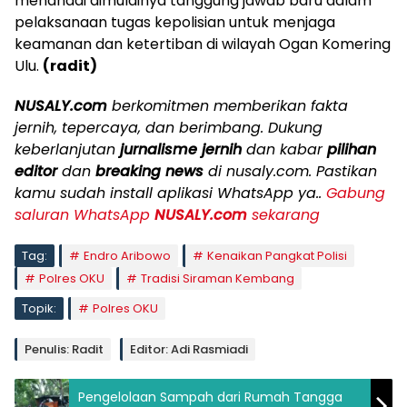
menandai dimulainya tanggung jawab baru dalam
pelaksanaan tugas kepolisian untuk menjaga
keamanan dan ketertiban di wilayah Ogan Komering
Ulu.
(radit)
NUSALY.com
berkomitmen memberikan fakta
jernih, tepercaya, dan berimbang. Dukung
keberlanjutan
jurnalisme jernih
dan kabar
pilihan
editor
dan
breaking news
di nusaly.com. Pastikan
kamu sudah install aplikasi WhatsApp ya..
Gabung
saluran WhatsApp
NUSALY.com
sekarang
Tag:
Endro Aribowo
Kenaikan Pangkat Polisi
Polres OKU
Tradisi Siraman Kembang
Topik:
Polres OKU
Penulis: Radit
Editor: Adi Rasmiadi
Pengelolaan Sampah dari Rumah Tangga