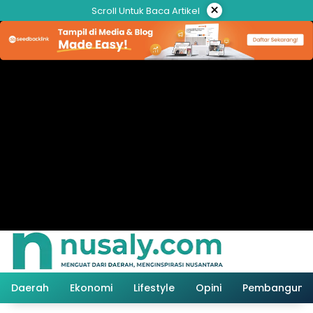
Langsung
×
Scroll Untuk Baca Artikel
ke
konten
Daerah
Ekonomi
Lifestyle
Opini
Pembanguna