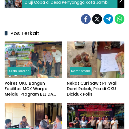
Diuji Coba di Desa Penyangga Kota Jambi
Pos Terkait
Kilas Daerah
Kamtibmas
Polres OKU Bangun
Nekat Curi Sawit PT Wall
Fasilitas MCK Warga
Demi Rokok, Pria di OKU
Melalui Program BELIDA
Diciduk Polisi
ASRI