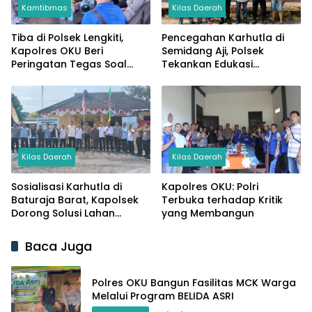
Kamtibmas
Kilas Daerah
Tiba di Polsek Lengkiti,
Pencegahan Karhutla di
Kapolres OKU Beri
Semidang Aji, Polsek
Peringatan Tegas Soal
Tekankan Edukasi
Pelayanan Masyarakat
Lingkungan dan Sanksi
Hukum
Kilas Daerah
Kilas Daerah
Sosialisasi Karhutla di
Kapolres OKU: Polri
Baturaja Barat, Kapolsek
Terbuka terhadap Kritik
Dorong Solusi Lahan
yang Membangun
Tanpa Bakar di Batu
Kuning
Baca Juga
Polres OKU Bangun Fasilitas MCK Warga
Melalui Program BELIDA ASRI