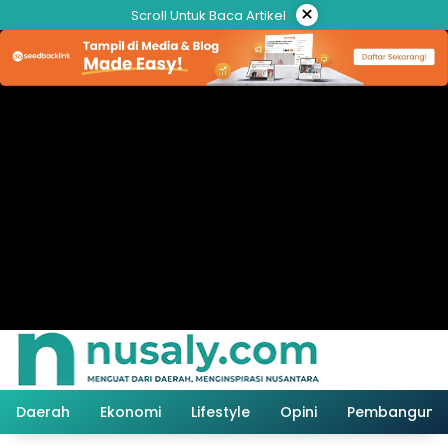
Langsung
×
Scroll Untuk Baca Artikel
ke
konten
Daerah
Ekonomi
Lifestyle
Opini
Pembanguna