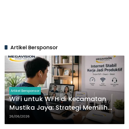
Artikel Bersponsor
Artikel Bersponsor
WiFi untuk WFH di Kecamatan
Mustika Jaya: Strategi Memilih
Koneksi yang Stabil
26/06/2026