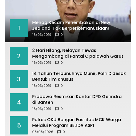
Menag Kecam Penembakan di New
1
Zealand: Tak Berperikemanusiaan!
16/03/2019
0
2 Hari Hilang, Nelayan Tewas
2
Mengambang di Pantai Cipalawah Garut
16/03/2019
0
14 Tahun Terbunuhnya Munir, Polri Didesak
3
Bentuk Tim Khusus
16/03/2019
0
Prabowo Resmikan Kantor DPD Gerindra
4
di Banten
16/03/2019
0
Polres OKU Bangun Fasilitas MCK Warga
5
Melalui Program BELIDA ASRI
08/08/2026
0