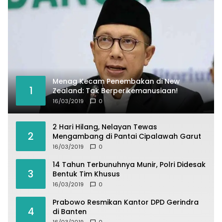
Menag Kecam Penembakan di New
1
Zealand: Tak Berperikemanusiaan!
16/03/2019
0
2 Hari Hilang, Nelayan Tewas
2
Mengambang di Pantai Cipalawah Garut
16/03/2019
0
14 Tahun Terbunuhnya Munir, Polri Didesak
3
Bentuk Tim Khusus
16/03/2019
0
Prabowo Resmikan Kantor DPD Gerindra
4
di Banten
16/03/2019
0