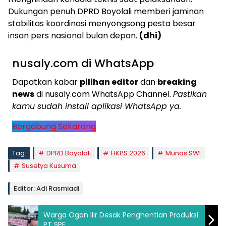
Dukungan penuh DPRD Boyolali memberi jaminan
stabilitas koordinasi menyongsong pesta besar
insan pers nasional bulan depan.
(dhi)
nusaly.com di WhatsApp
Dapatkan kabar
pilihan editor
dan
breaking
news
di nusaly.com WhatsApp Channel.
Pastikan
kamu sudah install aplikasi WhatsApp ya.
Bergabung Sekarang
Tag:
DPRD Boyolali
HKPS 2026
Munas SWI
Susetya Kusuma
Editor: Adi Rasmiadi
Warga Ogan Ilir Desak Penghentian Produksi
PT SPF