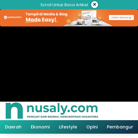
Langsung
×
Scroll Untuk Baca Artikel
ke
konten
Daerah
Ekonomi
Lifestyle
Opini
Pembanguna