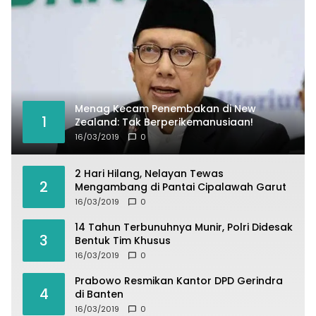
Menag Kecam Penembakan di New
1
Zealand: Tak Berperikemanusiaan!
16/03/2019
0
2 Hari Hilang, Nelayan Tewas
2
Mengambang di Pantai Cipalawah Garut
16/03/2019
0
14 Tahun Terbunuhnya Munir, Polri Didesak
3
Bentuk Tim Khusus
16/03/2019
0
Prabowo Resmikan Kantor DPD Gerindra
4
di Banten
16/03/2019
0