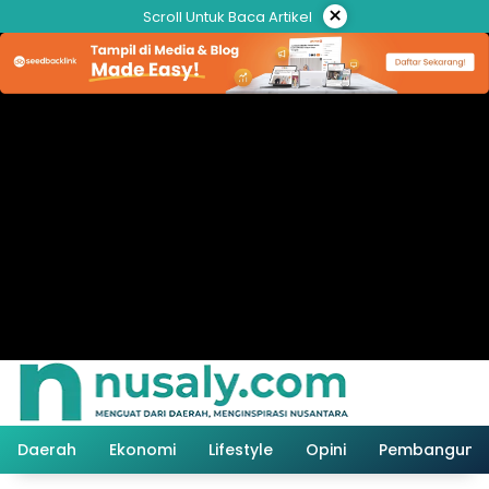
Langsung
×
Scroll Untuk Baca Artikel
ke
konten
Daerah
Ekonomi
Lifestyle
Opini
Pembanguna