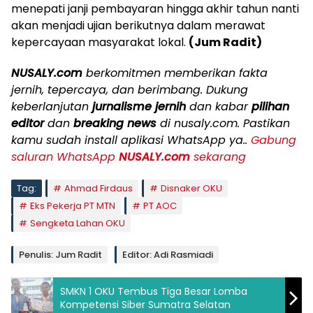
menepati janji pembayaran hingga akhir tahun nanti
akan menjadi ujian berikutnya dalam merawat
kepercayaan masyarakat lokal.
(Jum Radit)
NUSALY.com
berkomitmen memberikan fakta
jernih, tepercaya, dan berimbang. Dukung
keberlanjutan
jurnalisme jernih
dan kabar
pilihan
editor
dan
breaking news
di nusaly.com. Pastikan
kamu sudah install aplikasi WhatsApp ya..
Gabung
saluran WhatsApp
NUSALY.com
sekarang
Tag:
Ahmad Firdaus
Disnaker OKU
Eks Pekerja PT MTN
PT AOC
Sengketa Lahan OKU
Penulis: Jum Radit
Editor: Adi Rasmiadi
SMKN 1 OKU Tembus Tiga Besar Lomba
Kompetensi Siber Sumatra Selatan