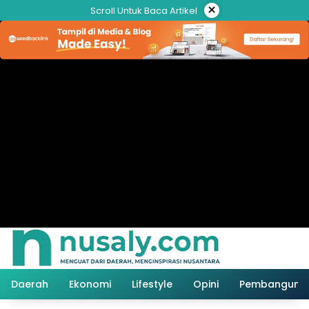
Langsung
×
Scroll Untuk Baca Artikel
ke
konten
Daerah
Ekonomi
Lifestyle
Opini
Pembanguna