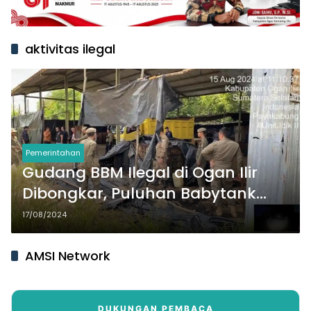
aktivitas ilegal
Pemerintahan
Gudang BBM Ilegal di Ogan Ilir
Dibongkar, Puluhan Babytank
Ditemukan
17/08/2024
AMSI Network
DUKUNGAN PEMBACA