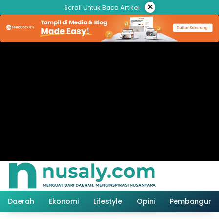
Langsung
×
Scroll Untuk Baca Artikel
ke
konten
Daerah
Ekonomi
Lifestyle
Opini
Pembanguna