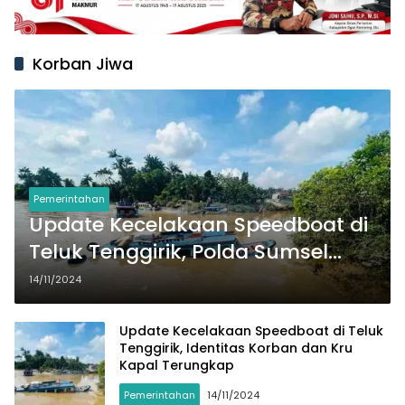
Korban Jiwa
Pemerintahan
Update Kecelakaan Speedboat di
Teluk Tenggirik, Polda Sumsel
Ungkap Kronologi dan Kondisi
14/11/2024
Jukung
Update Kecelakaan Speedboat di Teluk
Tenggirik, Identitas Korban dan Kru
Kapal Terungkap
Pemerintahan
14/11/2024