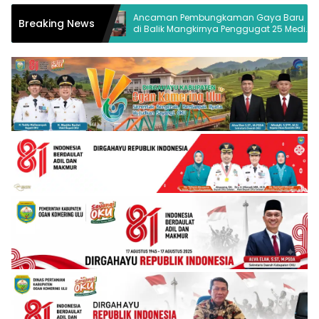
olaan
Ancaman Pembungkaman Gaya Baru
Pus
Breaking News
U
di Balik Mangkirnya Penggugat 25 Media
Pal
Palembang
Buk