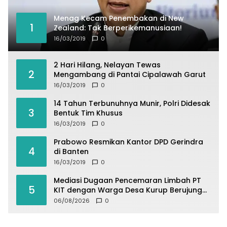
Menag Kecam Penembakan di New
1
Zealand: Tak Berperikemanusiaan!
16/03/2019
0
2 Hari Hilang, Nelayan Tewas
2
Mengambang di Pantai Cipalawah Garut
16/03/2019
0
14 Tahun Terbunuhnya Munir, Polri Didesak
3
Bentuk Tim Khusus
16/03/2019
0
Prabowo Resmikan Kantor DPD Gerindra
4
di Banten
16/03/2019
0
Mediasi Dugaan Pencemaran Limbah PT
5
KIT dengan Warga Desa Kurup Berujung
Buntu
06/08/2026
0