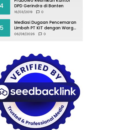
Prabowo Resmikan Kantor
4
DPD Gerindra di Banten
16/03/2019
0
Mediasi Dugaan Pencemaran
5
Limbah PT KIT dengan Warga
Desa Kurup Berujung Buntu
06/08/2026
0