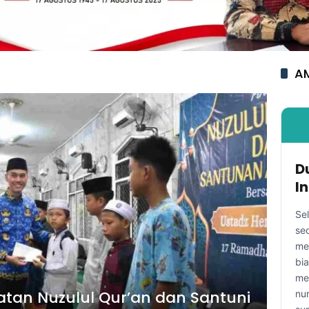
AM
D
I
Se
se
me
bi
me
gatan Nuzulul Qur’an dan Santuni
nu