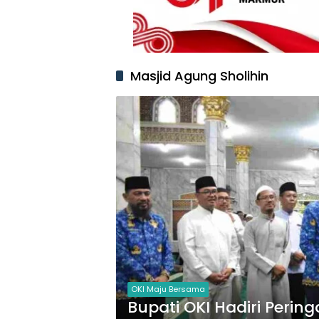
Masjid Agung Sholihin
OKI Maju Bersama
Bupati OKI Hadiri Perin