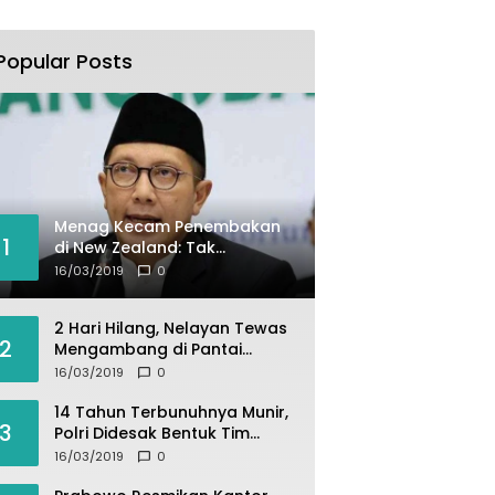
Popular Posts
Menag Kecam Penembakan
1
di New Zealand: Tak
Berperikemanusiaan!
16/03/2019
0
2 Hari Hilang, Nelayan Tewas
2
Mengambang di Pantai
Cipalawah Garut
16/03/2019
0
14 Tahun Terbunuhnya Munir,
3
Polri Didesak Bentuk Tim
Khusus
16/03/2019
0