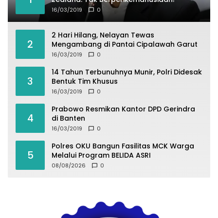
16/03/2019
0
2 Hari Hilang, Nelayan Tewas
2
Mengambang di Pantai Cipalawah Garut
16/03/2019
0
14 Tahun Terbunuhnya Munir, Polri Didesak
3
Bentuk Tim Khusus
16/03/2019
0
Prabowo Resmikan Kantor DPD Gerindra
4
di Banten
16/03/2019
0
Polres OKU Bangun Fasilitas MCK Warga
5
Melalui Program BELIDA ASRI
08/08/2026
0