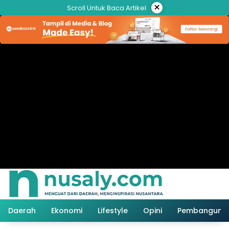
Langsung
×
Scroll Untuk Baca Artikel
ke
konten
Daerah
Ekonomi
Lifestyle
Opini
Pembanguna