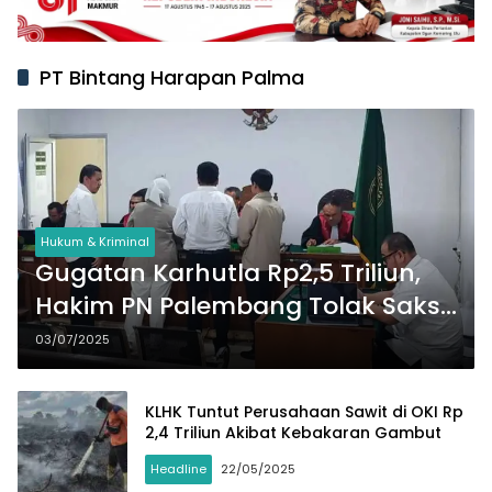
PT Bintang Harapan Palma
Hukum & Kriminal
Gugatan Karhutla Rp2,5 Triliun,
Hakim PN Palembang Tolak Saksi
Kunci PT BHP
03/07/2025
KLHK Tuntut Perusahaan Sawit di OKI Rp
2,4 Triliun Akibat Kebakaran Gambut
Headline
22/05/2025