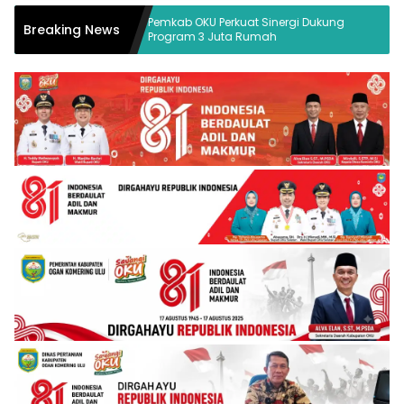
esak
Pemkab OKU Perkuat Sinergi Dukung
Nekat
Breaking News
Program 3 Juta Rumah
di OK