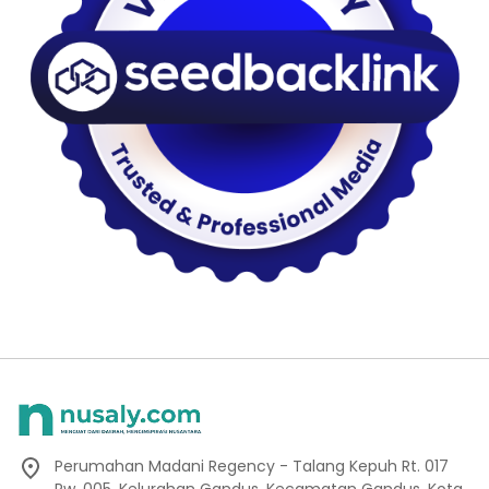
Perumahan Madani Regency - Talang Kepuh Rt. 017