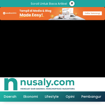
Langsung
×
Scroll Untuk Baca Artikel
ke
konten
Daerah
Ekonomi
Lifestyle
Opini
Pembanguna