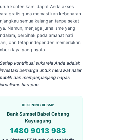
luruh konten kami dapat Anda akses
cara gratis guna memastikan kebenaran
njangkau semua kalangan tanpa sekat
aya. Namun, menjaga jurnalisme yang
ndalam, berpihak pada amanat hati
rani, dan tetap independen memerlukan
mber daya yang nyata.
Setiap kontribusi sukarela Anda adalah
investasi berharga untuk merawat nalar
publik dan memperpanjang napas
jurnalisme harapan.
REKENING RESMI:
Bank Sumsel Babel Cabang
Kayuagung
1480 9013 983
a.n. Direktur PT Nusaly Sukses Media