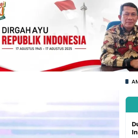
AM
D
I