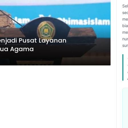
Se
se
me
bi
me
enjadi Pusat Layanan
nu
su
mua Agama