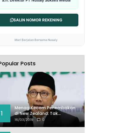
SALIN NOMOR REKENING
Mari Berjalan Bersama Nusaly
Popular Posts
Menag Kecam Penembakan
1
di New Zealand: Tak
Berperikemanusiaan!
16/03/2019
0