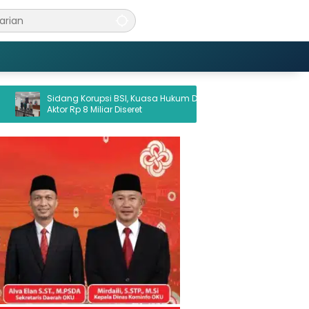
ng Korupsi BSI, Kuasa Hukum Desak
Pemkab OKU Perkuat Sine
 Rp 8 Miliar Diseret
Program 3 Juta Rumah