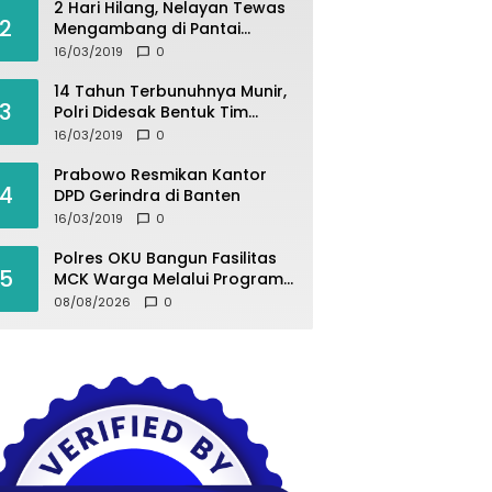
2 Hari Hilang, Nelayan Tewas
2
Mengambang di Pantai
Cipalawah Garut
16/03/2019
0
14 Tahun Terbunuhnya Munir,
3
Polri Didesak Bentuk Tim
Khusus
16/03/2019
0
Prabowo Resmikan Kantor
4
DPD Gerindra di Banten
16/03/2019
0
Polres OKU Bangun Fasilitas
5
MCK Warga Melalui Program
BELIDA ASRI
08/08/2026
0