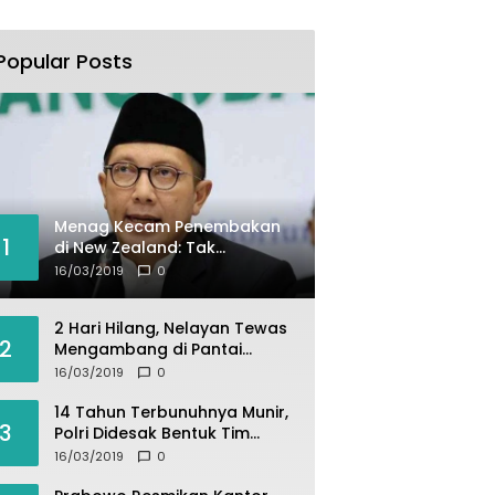
Popular Posts
Menag Kecam Penembakan
1
di New Zealand: Tak
Berperikemanusiaan!
16/03/2019
0
2 Hari Hilang, Nelayan Tewas
2
Mengambang di Pantai
Cipalawah Garut
16/03/2019
0
14 Tahun Terbunuhnya Munir,
3
Polri Didesak Bentuk Tim
Khusus
16/03/2019
0