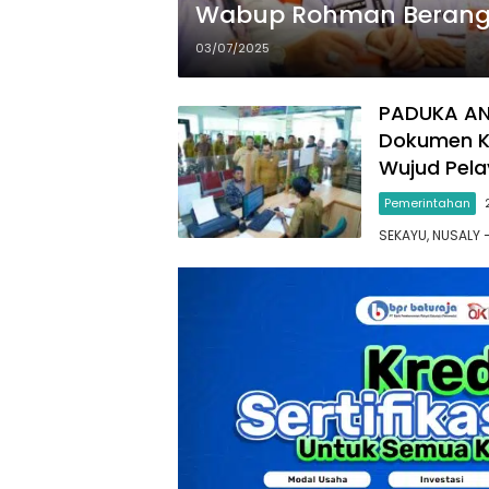
Wabup Rohman Berangk
Perdana Yogyakarta
03/07/2025
PADUKA ANT
Dokumen K
Wujud Pel
Pemerintahan
SEKAYU, NUSALY 