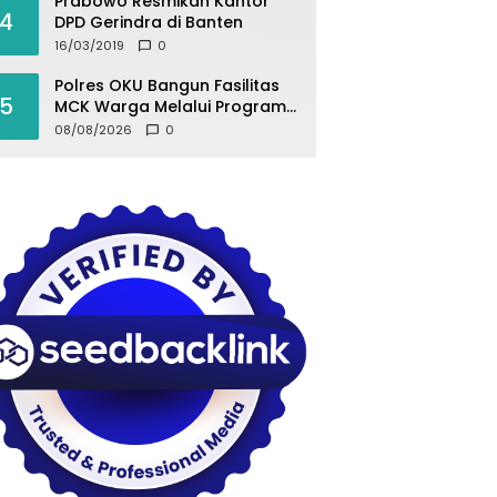
Prabowo Resmikan Kantor
4
DPD Gerindra di Banten
16/03/2019
0
Polres OKU Bangun Fasilitas
5
MCK Warga Melalui Program
BELIDA ASRI
08/08/2026
0