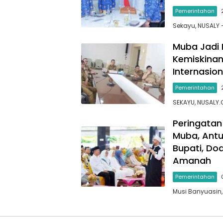
Pemerintahan
Sekayu, NUSALY —
Muba Jadi 
Kemiskinan
Internasion
Pemerintahan
SEKAYU, NUSALY
Peringatan 
Muba, Ant
Bupati, Do
Amanah
Pemerintahan
Musi Banyuasin