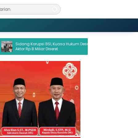
psi BSI, Kuasa Hukum Desak
Pemkab OKU Perkuat Sinergi Duk
liar Diseret
Program 3 Juta Rumah