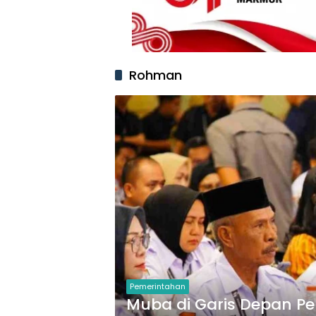
Rohman
Pemerintahan
Muba di Garis Depan P