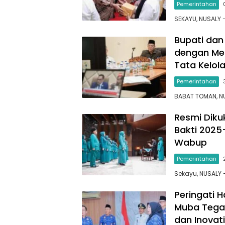
Pemerintahan
SEKAYU, NUSALY
Bupati dan 
dengan Mend
Tata Kelol
Pemerintahan
BABAT TOMAN, N
Resmi Diku
Bakti 2025
Wabup
Pemerintahan
Sekayu, NUSALY
Peringati 
Muba Tega
dan Inovati