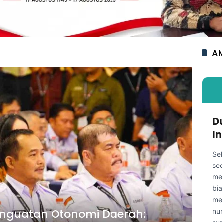
AM
D
I
Se
se
me
bi
me
enguatan Otonomi Daerah:
nu