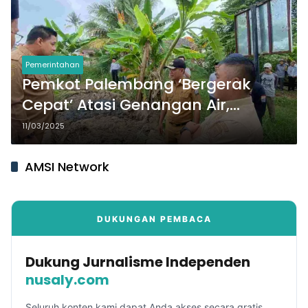
Pemerintahan
Pemkot Palembang ‘Bergerak
Cepat’ Atasi Genangan Air,
Normalisasi Kolam Retensi Jadi
11/03/2025
Prioritas
AMSI Network
DUKUNGAN PEMBACA
Dukung Jurnalisme Independen
nusaly.com
Seluruh konten kami dapat Anda akses secara gratis