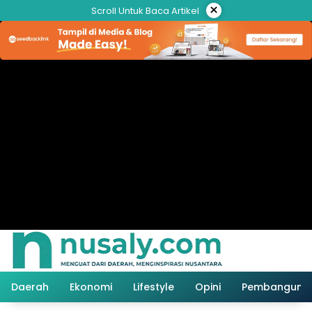
Langsung
×
Scroll Untuk Baca Artikel
ke
konten
Daerah
Ekonomi
Lifestyle
Opini
Pembanguna