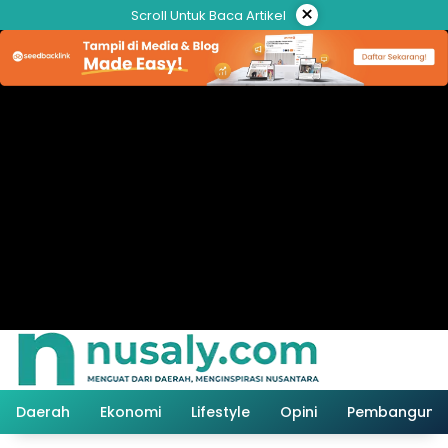
Langsung
×
Scroll Untuk Baca Artikel
ke
konten
Daerah
Ekonomi
Lifestyle
Opini
Pembanguna