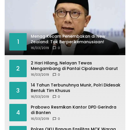
Menag Kecam Penembakan di New
1
Zealand: Tak Berperikemanusiaan!
16/03/2019
0
2 Hari Hilang, Nelayan Tewas
2
Mengambang di Pantai Cipalawah Garut
16/03/2019
0
14 Tahun Terbunuhnya Munir, Polri Didesak
3
Bentuk Tim Khusus
16/03/2019
0
Prabowo Resmikan Kantor DPD Gerindra
4
di Banten
16/03/2019
0
Polres OKU Bangun Fasilitas MCK Warga