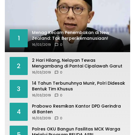
Menag Kecam Penembakan di New
1
Zealand: Tak Berperikemanusiaan!
16/03/2019
0
2 Hari Hilang, Nelayan Tewas
2
Mengambang di Pantai Cipalawah Garut
16/03/2019
0
14 Tahun Terbunuhnya Munir, Polri Didesak
3
Bentuk Tim Khusus
16/03/2019
0
Prabowo Resmikan Kantor DPD Gerindra
4
di Banten
16/03/2019
0
Polres OKU Bangun Fasilitas MCK Warga
5
Melalui Program BELIDA ASRI