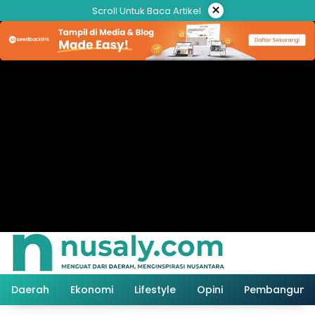
Langsung
×
Scroll Untuk Baca Artikel
ke
konten
Daerah
Ekonomi
Lifestyle
Opini
Pembanguna