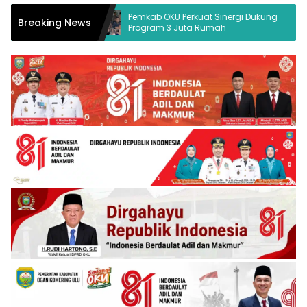
Desak
Pemkab OKU Perkuat Sinergi Dukung
Nek
Breaking News
Program 3 Juta Rumah
di 