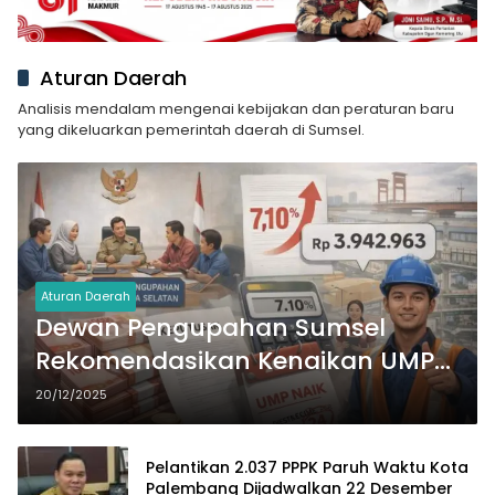
Aturan Daerah
Analisis mendalam mengenai kebijakan dan peraturan baru
yang dikeluarkan pemerintah daerah di Sumsel.
Aturan Daerah
Dewan Pengupahan Sumsel
Rekomendasikan Kenaikan UMP
2026 Sebesar 7,10 Persen
20/12/2025
Pelantikan 2.037 PPPK Paruh Waktu Kota
Palembang Dijadwalkan 22 Desember