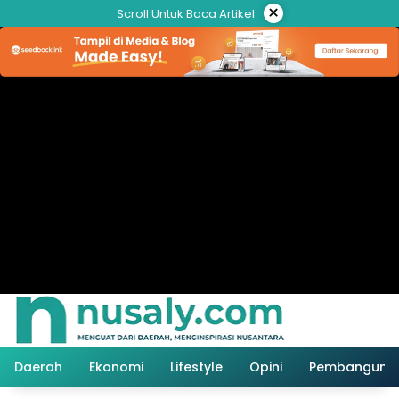
Langsung
×
Scroll Untuk Baca Artikel
ke
konten
Daerah
Ekonomi
Lifestyle
Opini
Pembanguna