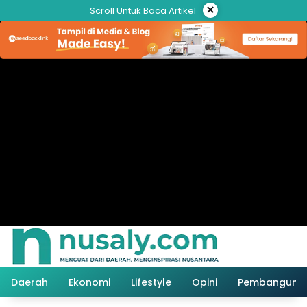
Langsung
×
Scroll Untuk Baca Artikel
ke
konten
Daerah
Ekonomi
Lifestyle
Opini
Pembanguna