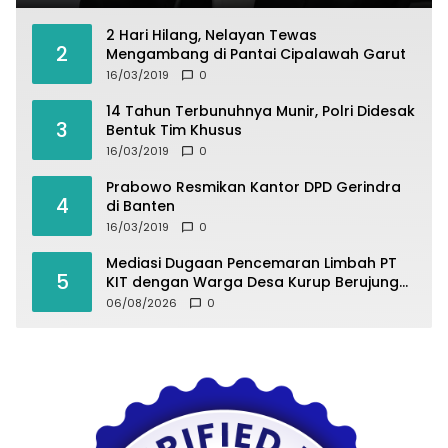
2 Hari Hilang, Nelayan Tewas
2
Mengambang di Pantai Cipalawah Garut
16/03/2019
0
14 Tahun Terbunuhnya Munir, Polri Didesak
3
Bentuk Tim Khusus
16/03/2019
0
Prabowo Resmikan Kantor DPD Gerindra
4
di Banten
16/03/2019
0
Mediasi Dugaan Pencemaran Limbah PT
5
KIT dengan Warga Desa Kurup Berujung
Buntu
06/08/2026
0