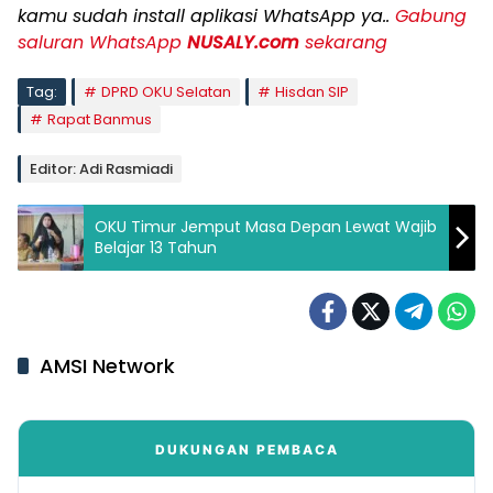
kamu sudah install aplikasi WhatsApp ya..
Gabung
saluran WhatsApp
NUSALY.com
sekarang
Tag:
DPRD OKU Selatan
Hisdan SIP
Rapat Banmus
Editor: Adi Rasmiadi
OKU Timur Jemput Masa Depan Lewat Wajib
Belajar 13 Tahun
AMSI Network
DUKUNGAN PEMBACA