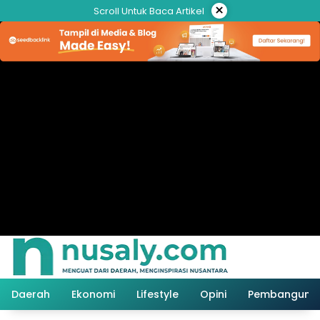
Langsung
×
Scroll Untuk Baca Artikel
ke
konten
Daerah
Ekonomi
Lifestyle
Opini
Pembanguna