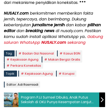
dari mekanisme penyidikan koneksitas.
***
NUSALY.com
berkomitmen memberikan fakta
jernih, tepercaya, dan berimbang. Dukung
keberlanjutan
jurnalisme jernih
dan kabar
pilihan
editor
dan
breaking news
di nusaly.com. Pastikan
kamu sudah install aplikasi WhatsApp ya..
Gabung
saluran WhatsApp
NUSALY.com
sekarang
Tag:
Badan Gizi Nasional
Kasus BGN
Kejaksaan Agung
Makan Bergizi Gratis
Perkara Koneksitas
Topik:
Kejaksaan Agung
Korupsi
Editor: Adi Rasmiadi
Program PJJ Sumsel Dibuka, Anak Putus
Sekolah di OKU Punya Kesempatan Lanjut
SMA