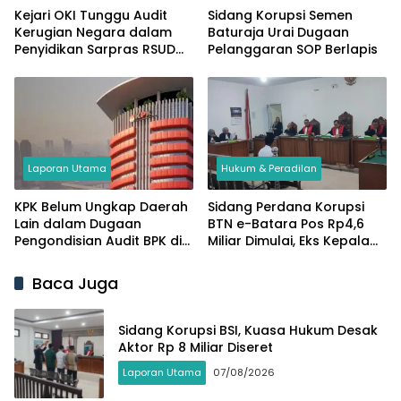
Kejari OKI Tunggu Audit
Sidang Korupsi Semen
Kerugian Negara dalam
Baturaja Urai Dugaan
Penyidikan Sarpras RSUD
Pelanggaran SOP Berlapis
Kayuagung
Laporan Utama
Hukum & Peradilan
KPK Belum Ungkap Daerah
Sidang Perdana Korupsi
Lain dalam Dugaan
BTN e-Batara Pos Rp4,6
Pengondisian Audit BPK di
Miliar Dimulai, Eks Kepala
Sumsel
KCP Air Sugihan Didakwa
Manipulasi Transaksi
Baca Juga
Sidang Korupsi BSI, Kuasa Hukum Desak
Aktor Rp 8 Miliar Diseret
Laporan Utama
07/08/2026