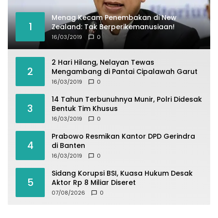
Menag Kecam Penembakan di New
1
Zealand: Tak Berperikemanusiaan!
16/03/2019
0
2 Hari Hilang, Nelayan Tewas
2
Mengambang di Pantai Cipalawah Garut
16/03/2019
0
14 Tahun Terbunuhnya Munir, Polri Didesak
3
Bentuk Tim Khusus
16/03/2019
0
Prabowo Resmikan Kantor DPD Gerindra
4
di Banten
16/03/2019
0
Sidang Korupsi BSI, Kuasa Hukum Desak
5
Aktor Rp 8 Miliar Diseret
07/08/2026
0