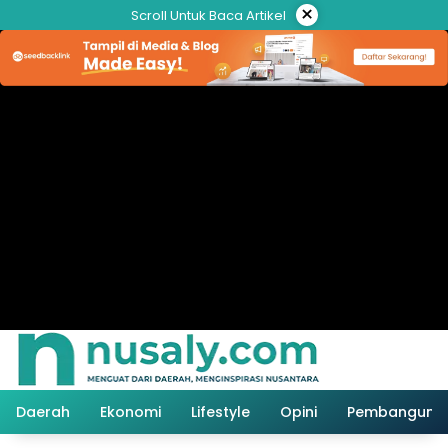
Langsung
×
Scroll Untuk Baca Artikel
ke
konten
Daerah
Ekonomi
Lifestyle
Opini
Pembanguna