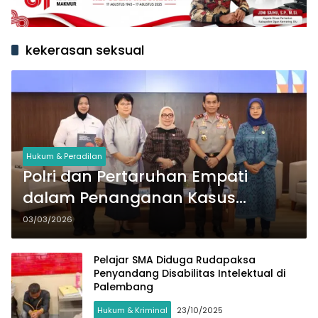
kekerasan seksual
Hukum & Peradilan
Polri dan Pertaruhan Empati
dalam Penanganan Kasus
Kekerasan Seksual
03/03/2026
Pelajar SMA Diduga Rudapaksa
Penyandang Disabilitas Intelektual di
Palembang
Hukum & Kriminal
23/10/2025