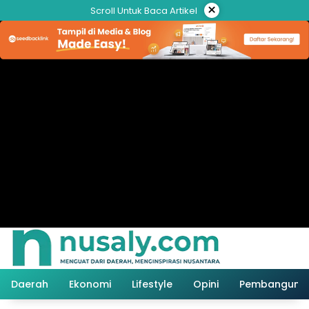
Langsung
×
Scroll Untuk Baca Artikel
ke
konten
Daerah
Ekonomi
Lifestyle
Opini
Pembanguna