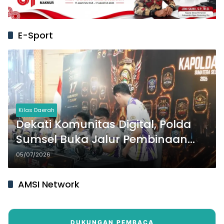
E-Sport
Kilas Daerah
Dekati Komunitas Digital, Polda
Sumsel Buka Jalur Pembinaan
Atlet E-Sport
05/07/2026
AMSI Network
DUKUNGAN PEMBACA