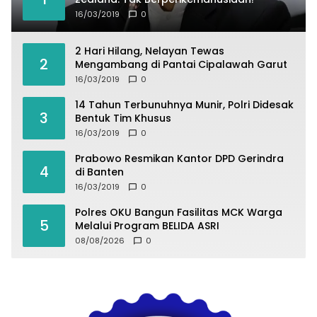
16/03/2019
0
2 Hari Hilang, Nelayan Tewas
2
Mengambang di Pantai Cipalawah Garut
16/03/2019
0
14 Tahun Terbunuhnya Munir, Polri Didesak
3
Bentuk Tim Khusus
16/03/2019
0
Prabowo Resmikan Kantor DPD Gerindra
4
di Banten
16/03/2019
0
Polres OKU Bangun Fasilitas MCK Warga
5
Melalui Program BELIDA ASRI
08/08/2026
0