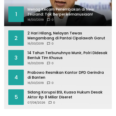
Menag Kecam Penembakan di New
1
Zealand: Tak Berperikemanusiaan!
16/03/2019
0
2 Hari Hilang, Nelayan Tewas
2
Mengambang di Pantai Cipalawah Garut
16/03/2019
0
14 Tahun Terbunuhnya Munir, Polri Didesak
3
Bentuk Tim Khusus
16/03/2019
0
Prabowo Resmikan Kantor DPD Gerindra
4
di Banten
16/03/2019
0
Sidang Korupsi BSI, Kuasa Hukum Desak
5
Aktor Rp 8 Miliar Diseret
07/08/2026
0