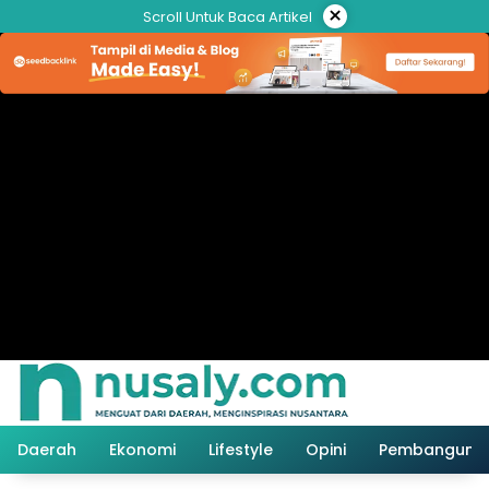
Langsung
×
Scroll Untuk Baca Artikel
ke
konten
Daerah
Ekonomi
Lifestyle
Opini
Pembanguna