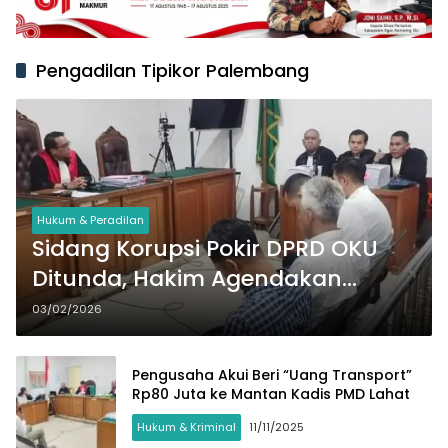
Pengadilan Tipikor Palembang
Hukum & Peradilan
Sidang Korupsi Pokir DPRD OKU
Ditunda, Hakim Agendakan
Sidang Maraton
03/02/2026
Pengusaha Akui Beri “Uang Transport”
Rp80 Juta ke Mantan Kadis PMD Lahat
Hukum & Kriminal
11/11/2025