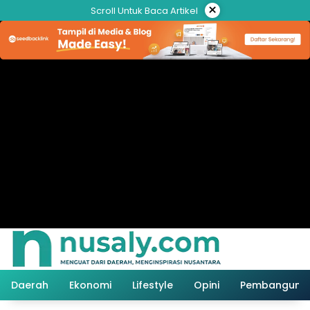
Langsung
×
Scroll Untuk Baca Artikel
ke
konten
Daerah
Ekonomi
Lifestyle
Opini
Pembanguna