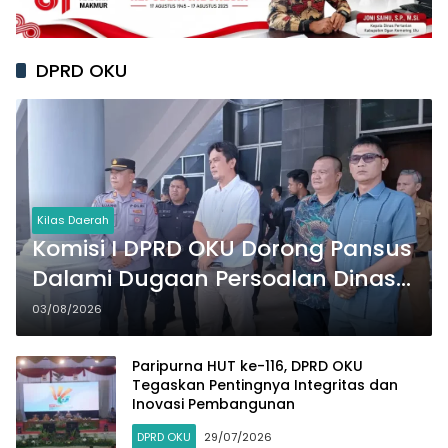
DPRD OKU
Kilas Daerah
Komisi I DPRD OKU Dorong Pansus
Dalami Dugaan Persoalan Dinas
Pendidikan
03/08/2026
Paripurna HUT ke-116, DPRD OKU
Tegaskan Pentingnya Integritas dan
Inovasi Pembangunan
DPRD OKU
29/07/2026