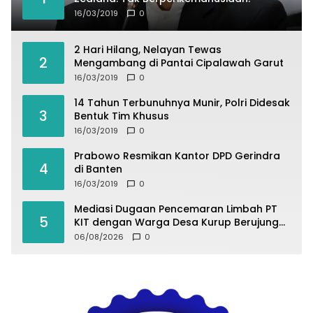
16/03/2019
0
2 Hari Hilang, Nelayan Tewas
2
Mengambang di Pantai Cipalawah Garut
16/03/2019
0
14 Tahun Terbunuhnya Munir, Polri Didesak
3
Bentuk Tim Khusus
16/03/2019
0
Prabowo Resmikan Kantor DPD Gerindra
4
di Banten
16/03/2019
0
Mediasi Dugaan Pencemaran Limbah PT
5
KIT dengan Warga Desa Kurup Berujung
Buntu
06/08/2026
0